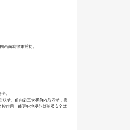
范围画面就很难捕捉
。
得全。
后双录、前内后三录和前内后四录，提
监控作用，能更好地规范驾驶员安全驾