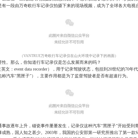
是有一段由
万奇欧
行车记录仪拍摄下来的现场视频，成为了全球各大电视
（
VANTRUE万奇欧行车记录仪在山火环境中记录下的画面）
要性。那么，你知道行车记录仪是怎么发展而来的吗？
（
英
文
：
event data recorder
）
，
用于记录驾驶状态，包括到
20世纪的70年
也称
汽车“黑匣子”），主要作用都是为了监督驾驶者是否有超速行为。
通事故逐年上升，
碰瓷事件屡屡发生，记录仪这种汽车“黑匣子”开始受到青
成熟，国人知之甚少。2003年，我国的公安部第一研究所推出了第一款SD