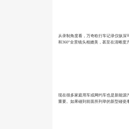
从
录制角度
看
，
万奇欧行车记录仪
纵深
和360°全景镜头相媲美，甚至在清晰度
现在很多家庭用车或网约车也是新能源
重要。如果碰到前面所列举的新型碰瓷