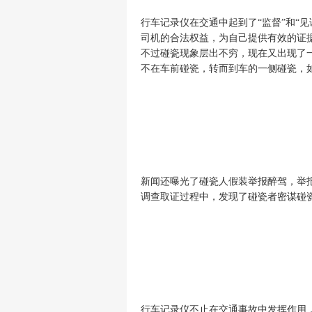
行车记录仪在交通中起到了
“监督”和“
司机的合法权益，为自己提供有效的证
不
过
碰瓷现象层出不穷，现在又出现了
不在车前碰瓷，转而到车的一侧碰瓷，
新闻还曝光了碰瓷人假装举报醉驾，举
调查取证过程中，发现了碰瓷者密谋碰
行车记录仪不止在交通事故中发挥作用