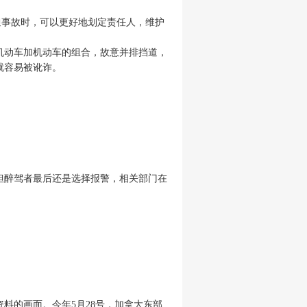
通事故时，
可以更好地划定责任人，维护
机动车加机动车的组合，故意并排挡道，
就容易被讹诈。
但醉驾者最后还是选择报警，相关部门在
资料
的
画面
。
今年5月28号，加拿大东部