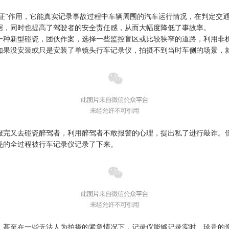
见证”作用，
它能真实记录事故过程中车辆周围的汽车运行情况，
在判定交
据，同时也提高了驾驶者的安全责任感，从而大幅度降低了事故率。
一
种
新型
碰瓷，团伙作案，选择一些监控盲区或比较狭窄的道路，利用非
如果没安装或只是安装了单镜头行车记录仪，拍摄不到当时车侧的场景，
报完又去碰瓷醉驾者，利用醉驾者不敢报警的心理，提出私了进行敲诈。
瓷的全过程被行车记录仪记录了下来。
，甚至
在一些
无法人为拍摄的
紧急情况下
，记录仪
能够记录实时、珍贵
的