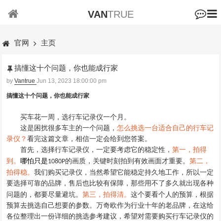
VAN
TRUE
官网
主页
搞懂这十个问题，你也能成行家
by
Vantrue
Jun 13, 2023 18:00:00 pm
搞懂这十个问题，你也能成行家
买车花一周
，
选行车记录仪一个月
。
这是困扰很多车主的一个问题
，
怎么挑选一台适合自己的行车记
录仪
？
看完这篇文章
，
相信一定会给到您答案
。
首先
，
选择行车记录仪，一定要考虑它的稳定性
，
第一，拍得
的画质，关键时刻拍到有效画面才重要。
到。
哪怕只是
第二，
1080P
拍得稳。
我们购买记录仪，当然希望它能稳定持久地工作，所以一定
要选择可靠的品牌，售后也比较有保障，那些用不了多久就出现各种
这个要看个人的预算，
问题的，都要尽量避坑。
第三，拍得清。
根据
预算去挑选自己想要的参数
。
万奇欧作为行业十年的老品牌
，
在这给
各位整理出一份详细的挑选参考建议
，
希望对需要购买行车记录仪的