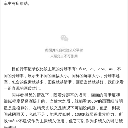
车主有所帮助
。
目前行车记录仪比较主流的分辨率有
、
、
、
，不
1080P
2K
2.5K
4K
同的分辨率，展示出不同的画幅大小。同样的屏幕大小，分辨率越
高，包含的像素就越多，图像就越清晰，画质当然就越好
，
我们来看
一组直观的画质对比。
同样看得见的情况下，随着分辨率的增高，画面的清晰度和
细腻程度是逐渐提升的。当放大之后，就能看
的画面细节明
1080P
显是最模糊的。在晴天光线充足情况下可能没问题，但是一到夜
间或阴雨天，光线不足，能见度低
时
，
就显得非常吃力
。所
1080P
以
不建议作为主摄镜头使用
，
但它可以作为多镜头的辅助镜
1080P
头使用
。