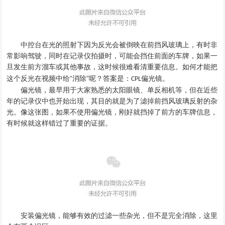
中控台在光的照射下因为反光会被倒映在前挡风玻璃上，有时
非
常影响驾驶
，
同时在记录仪拍摄时
，可能
会挡住前面的车牌，
如果一
旦发生前方溜车或其他事故
，
这时候很难看清重要信息
。
如何才能把
在视频中给
“消除”呢
这个反光
？
答案是
：
偏光镜
。
CPL
偏光镜
，
最早用于大家熟悉的太阳眼镜
、
单反相机等
，
但在近些
年的记录仪中也开始出现
，
其目的
就是为了滤掉前挡风玻璃反射的杂
光。像这张图，如果不使用偏光镜，刚好就挡掉了前方的车牌信息，
有时候就这样错过了重要的证据。
安装偏光镜
，
能够有效的过滤一些杂光
，
但不是完全消除
，
这里