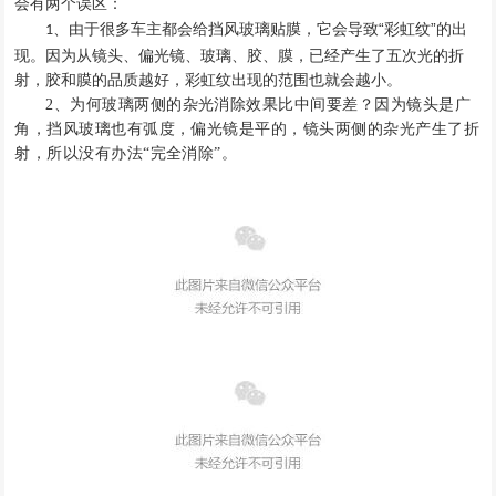
会有两个误区
：
它会导致
“彩虹纹”的出
、
由于很多车主都会给挡风玻璃贴膜
，
1
现
。
因为从镜头
、
偏光镜
、
玻璃
、
胶
、
膜
，
已经产生了五次光的折
射
，
胶和膜的品质越好
，
彩虹纹出现的范围也就会越小
。
2、
为何玻璃两侧的杂光消除效果比中间要差
？
因为镜头是广
角，
挡风玻璃也
有弧度，偏光镜是平的，镜头两侧的杂光
产生了折
射
，
所以没有办法“完全消除”
。