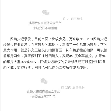
前-内-后三镜头
四镜头记录仪
，
目前市面上比较少见
，
万奇欧
四镜头记
N5，2.5K
录仪是
行业首发
，
在三镜头的基础上
，
新增了一个后车内镜头
，
它的
最大作用
，
就是补充三镜头的拍摄盲区
，
从车舱后往前拍摄
，
可以拍
如果你
前车身两侧
，
真正做到了通过四镜头
，
实现
度全车监控
。
360
的车是大型
或
，四镜头记录仪的后录镜头还可以监控到后备
SUV
MPV
箱区域，
监控行李，
同时也可以作为监控后排婴儿使用
。
前-双内-
后
四镜头