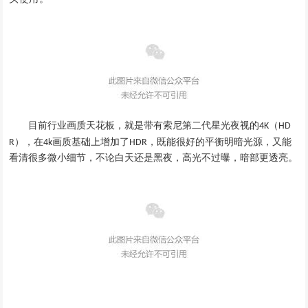
目前行业画质天花板
，
就是
带有索尼第二代星光夜视的
（
4K
HD
画质基础上增加了
），
在
，
既能很好的平衡明暗光源
，
又能
R
4
k
HDR
看清很多微小细节
，
不论白天还是黑夜
，高光不过曝，
暗部更透亮
。