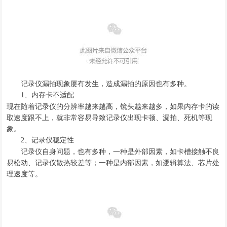
记录仪漏拍现象屡有发生，造成漏拍的原因也有多种。
内存卡不适配
1、
现在随着记录仪的分辨率越来越高
，
镜头越来越多
，
如果内存卡的读
取速度跟不上
，
就非常容易导致记录仪出现卡顿
、
漏拍
、
死机等现
象
。
记录仪稳定性
2、
记录仪自身问题
，
也有多种
，
一种是外部因素
，
如卡槽接触不良
易松动
、
记录仪散热较差等
；
一种是内部因素
，
如逻辑算法
、
芯片处
理速度等
。