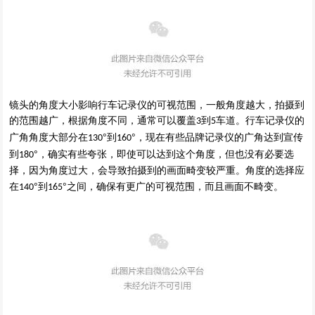
镜头的角度大小影响行车记录仪的可视范围，一般角度越大，拍摄到
的范围越广，根据角度不同，通常可以覆盖
到
车道。行车记录仪的
3
5
广角角度大部分在
°到
°，现在有些品牌记录仪的广角达到
宣传
130
1
6
0
°，
到
确实有些夸张
，
即使可以达到这个角度
，
但
也没有必要选
1
8
0
择
，
因为
角度过大，会导致拍摄到的画面
畸变
较严重。
角度的选择应
在
°到
°之间，确保有更广的可视范围，而且画面不畸变。
140
165