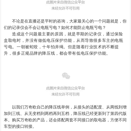
不论是在直播还是平时的咨询
，
大家最关心的一个问题就是
，
你
们的记录仪会不会让电瓶亏电
？
如何
才能
防止电瓶亏电
？
造成这个问题最主要的原因
，
就是早期的记录仪
，
通过保险
盒取电时
，
并没有做低电压保护功能
，
从而导致很多车主的电瓶
亏电
。
一朝被蛇咬
，
十年怕井绳。
但是随着行业技术的不断提
升
，
很多正规品牌的降压线
，
都会带有低电压保护功能
。
以我们万奇欧自己的降压线举例
，
从接头的适配度、从两线到增
加到三线、从无变档到两档再到五档，
降压线已经更新到了第四代版
本
。
购买万奇欧的产品，还会搭配两套不同接口的取电器，方便不同
车型的接口转接。