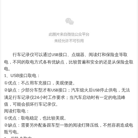
行车记录仪可以通过
接口、点烟器、阅读灯和保险盒等取
USB
电，不同的取电方式各有优缺点，比较普遍和安全的还是从保险盒取
电。
USB
、
接口取电：
1
①
优点：不占用
车充接口
，美观
便捷
。
②
：少部分车型才有
接口；
缺点
汽车
熄火
后
停止供电，无法
USB
USB
24
满足行车记录仪
小时工作要求
；当
汽车启动时有一定
的
电流峰
值，可能会损坏行车记录仪。
阅读灯取电：
①
优点：
取电稳定，也比较美观。
②
缺点
：需要另外配备跟车型一致的阅读灯
降压线
，不然
容易造成电
瓶亏电
。