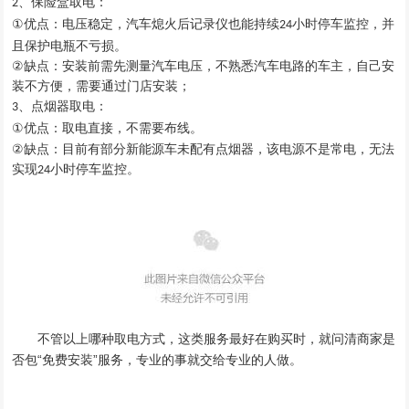
、保险盒取电：
2
①
电压稳定，汽车熄火后记录仪也能持续
小时停车监控，并
优点：
24
且保护电瓶不亏损。
②
缺点
：安装前需先测量汽车电压，不熟悉汽车电路的车主，自己安
装不方便，需要通过门店安装；
、点烟器取电：
3
①
优点：
取电直接，不需要布线。
②
缺点
：
目前有部分新能源车未配有点烟器
，
该电源不是常电
，
无法
实现
小时停车监控
。
24
就问清商家是
不管以上哪种取电方式
，
这类服务最好在购买时
，
否包
“免费安装”服务
，
专业的事就交给专业的人做
。