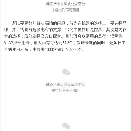
所以要更好的解决漏拍的问题
，
首先在机器的选择上
，
要选择品
牌
，
并且需要有超级电容的支撑
，
它的主要作用是控温
。
其次是内存
卡的选择
，
最好选择官方自配卡
。
目前万奇欧采用的是行车记录仪
U
级专用卡
，最大内存可达到512G，
保证卡速的同时
，
还延长了
3+A2
卡的使用寿命
，
由原来
次提升至
次
。
1000
3000