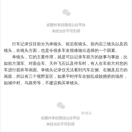
行车记录仪目前分为单镜头
、
前后双镜头
、
前内后三镜头以及四
镜头
，
在镜头方面
，
也是令很多车友很难做出选择的一个因素
。
单镜头
，
它的主要作用
，
就是可以记录车前方的故事与事故
，
比
如前方溜车
、
对面会车
、
天外飞石以及停车时
，
有人在车前方对您的
车进行损坏等画面
。
单镜头记录仪无法看到汽车左侧
、
右侧及后方的
画面
，
所以有三个视野盲区
，
如果平时停车在较乱或较拥挤的场所
，
如城中村
、
马路旁等
，
不建议购买单镜头
。
单镜头