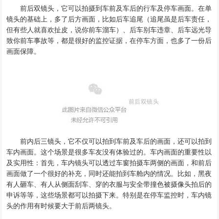
前后双镜头
，
它可以拍摄到车前及车后的行车及停车画面
。
在单
镜头的基础上
，
多了后方画面
，
比如后车追尾
（
追尾虽是后车责任
，
但有些人就喜欢扯皮
，
说你前车溜车
）、后
车别车违章、
后车远光导
致你前车事故等
，
都是很好的监控证据
，
在停车方面
，
也多了一份后
画面保障
。
前后双镜头
前内后三镜头
，
它不仅可以拍到车前及车后的画面
，
还可以拍到
车内画面
。
这个场景是很多车友没有体验过的
。
车内画面的重要性以
及实用性
：
首先
，
车内镜头可以透过车窗拍摄车两侧的画面
，
和前后
画面做了一个很好的补充
，
同时还能拍到车舱内的情况
。
比如
，
黑夜
有人砸车
、
有人从侧面刮车
、
穿的衣服与安全带撞色被摄像头拍后的
申诉等等
，
这些场景都可以拍摄下来
。
特别是在停车监控时
，
车内镜
头的作用有时候要大于前后两镜头
。